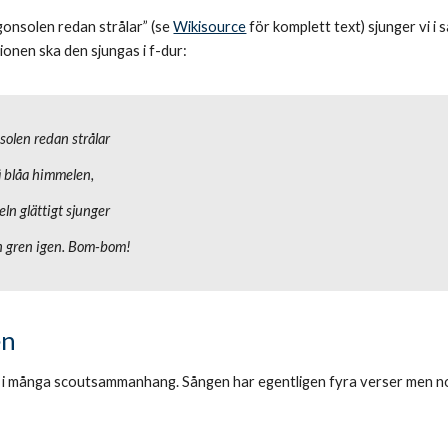
gonsolen redan strålar” (se 
Wikisource
 för komplett text) sjunger vi 
tionen ska den sjungas i f-dur:
olen redan strålar
 blåa himmelen,
geln glättigt sjunger
n gren igen. Bom-bom! 
en
i många scoutsammanhang. Sången har egentligen fyra verser men nor