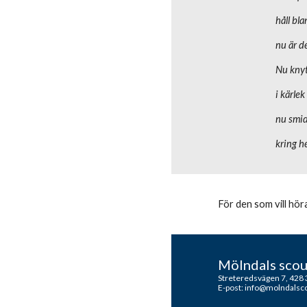
håll bla
nu är d
Nu knyt
i kärle
nu smid
kring h
För den som vill hö
Mölndals scou
Streteredsvägen 7, 428 
E-post: info@molndalsc