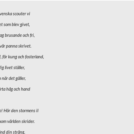
svenska scouter vi
et som blev givet,
ag brusande och fri,
 vår panna skrivet.
, för kung och fosterland,
ig livet ställer,
 när det gäller,
rta håg och hand
o! Hör den stormens il
om världen skrider.
änd din sträng,