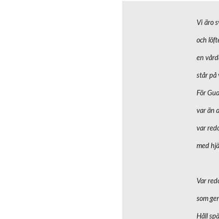
Vi äro 
och löft
en vård
står på
För Gud
var än d
var redo
med hjä
Var red
som gen
Håll sp