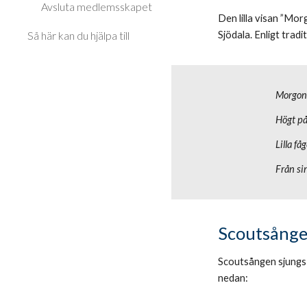
Avsluta medlemsskapet
Den lilla visan ”Mor
Sjödala. Enligt tradi
Så här kan du hjälpa till
Morgons
Högt på
Lilla få
Från si
Scoutsång
Scoutsången sjungs 
nedan: