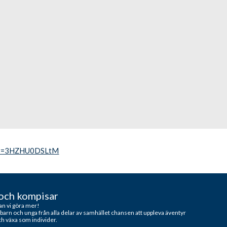
h?v=3HZHU0DSLtM
och kompisar
n vi göra mer!
barn och unga från alla delar av samhället chansen att uppleva äventyr
h växa som individer.