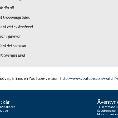
nk din pil,
et knoppningstider.
a vi vårt syskonband
k och i gamman
a vi det samman
ela Sveriges land
ra/öva på finns en YouTube-version: 
http://www.youtube.com/watc
tkår
Äventyr 
32 Kållered
Tillsammans ka
out.se
Scouterna ger 
tillsammans oc