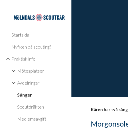
Sk
Startsida
Nyfiken på scouting?
Praktisk info
Mötesplatser
Avdelningar
Sånger
Scoutdräkten
Kåren har två sång
Medlemsavgift
Morgonsol